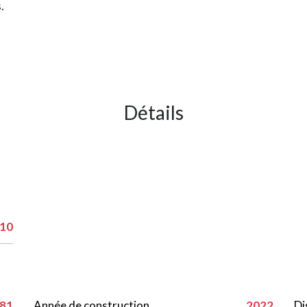
.
Détails
10
81
Année de construction
2022
Di