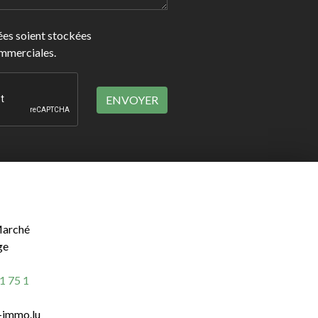
nées soient stockées
ommerciales.
Marché
ge
1 75 1
-immo.lu