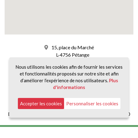
15, place du Marché
L-4756 Pétange
Nous utilisons les cookies afin de fournir les services
+352 26 58 01 75 1
et fonctionnalités proposés sur notre site et afin
d’améliorer l’expérience de nos utilisateurs.
Plus
info@accord-immo.lu
d'informations
Nos horaires :
Accepter les cookies
Personnaliser les cookies
Du lundi au vendredi de 8h30 à 12h30 et de 14h00 à 18h00
Mentions légales
|
Politique de confidentialité
|
Honoraires