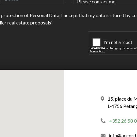
he protection of Personal Data, I accept that my data is stored by c
er real estate proposals'
15, place du 
L-4756 Pétan
+352 26 58 0
info@accord