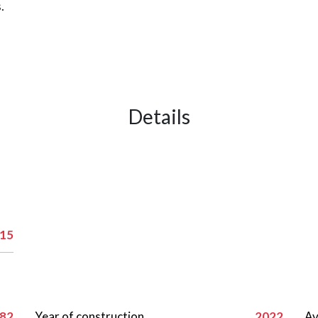
.
Details
15
82
Year of construction
2022
Av