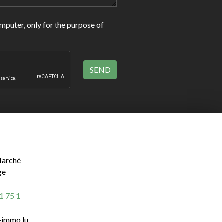
omputer, only for the purpose of
Marché
ge
1 75 1
-immo.lu