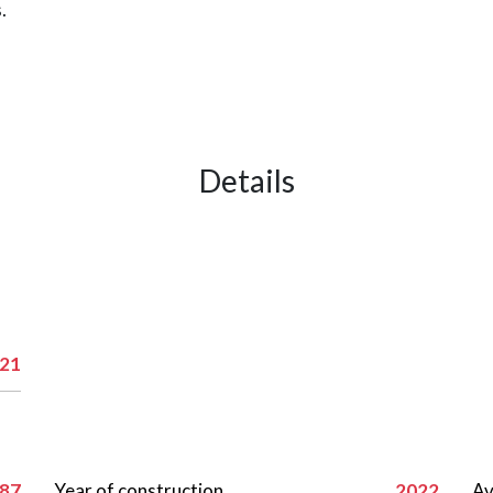
.
Details
21
87
Year of construction
2022
Av