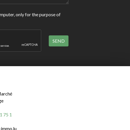
omputer, only for the purpose of
Marché
ge
1 75 1
-immo.lu