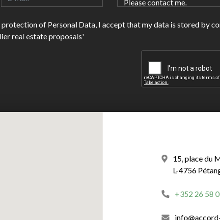
he protection of Personal Data, I accept that my data is stored by c
er real estate proposals'
15, place du 
L-4756 Pétan
+352 26 58 0
info@accord