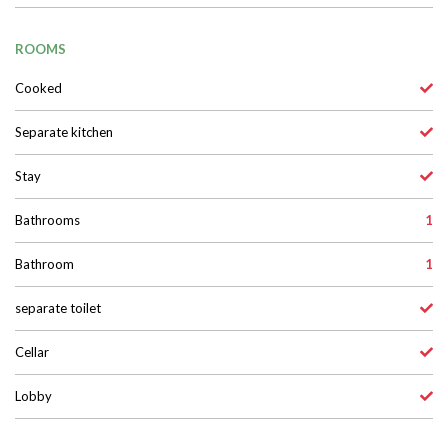
garages
2
Parking open
1
ROOMS
Cooked
Separate kitchen
Stay
Bathrooms
1
Bathroom
1
separate toilet
Cellar