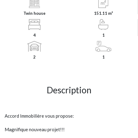
Twin house
151.11 m²
4
1
2
1
Description