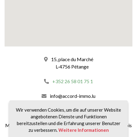
15, place du Marché
L-4756 Pétange
+352 26 58 01 75 1
info@accord-immo.lu
Wir verwenden Cookies, um die auf unserer Website
unsere Zeitpläne :
angebotenen Dienste und Funktionen
bereitzustellen und die Erfahrung unserer Benutzer
Montag bis Freitag von 8:30 bis 12:00 Uhr und von 14:00 bis
zu verbessern.
Weitere Informationen
18:30 Uhr