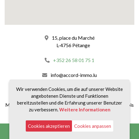
15, place du Marché
L-4756 Pétange
+352 26 58 01 75 1
info@accord-immo.lu
Wir verwenden Cookies, um die auf unserer Website
unsere Zeitpläne :
angebotenen Dienste und Funktionen
bereitzustellen und die Erfahrung unserer Benutzer
Montag bis Freitag von 8:30 bis 12:00 Uhr und von 14:00 bis
zu verbessern.
Weitere Informationen
18:30 Uhr
Cookies akzeptieren
Cookies anpassen
Impressum
|
Datenschutz
|
Gebühren