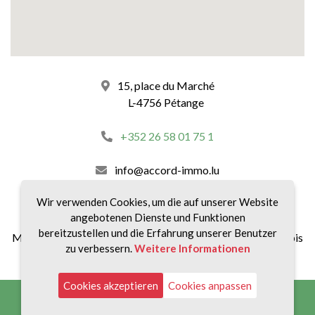
15, place du Marché
L-4756 Pétange
+352 26 58 01 75 1
info@accord-immo.lu
Wir verwenden Cookies, um die auf unserer Website
unsere Zeitpläne :
angebotenen Dienste und Funktionen
bereitzustellen und die Erfahrung unserer Benutzer
Montag bis Freitag von 8:30 bis 12:00 Uhr und von 14:00 bis
zu verbessern.
Weitere Informationen
18:30 Uhr
Cookies akzeptieren
Cookies anpassen
Impressum
|
Datenschutz
|
Gebühren