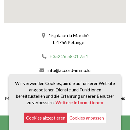
15, place du Marché
L-4756 Pétange
+352 26 58 01 75 1
info@accord-immo.lu
Wir verwenden Cookies, um die auf unserer Website
unsere Zeitpläne :
angebotenen Dienste und Funktionen
bereitzustellen und die Erfahrung unserer Benutzer
Montag bis Freitag von 8:30 bis 12:00 Uhr und von 14:00 bis
zu verbessern.
Weitere Informationen
18:30 Uhr
Cookies akzeptieren
Cookies anpassen
Impressum
|
Datenschutz
|
Gebühren