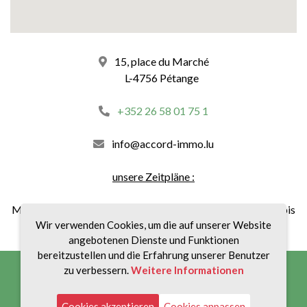
15, place du Marché
L-4756 Pétange
+352 26 58 01 75 1
info@accord-immo.lu
unsere Zeitpläne :
Montag bis Freitag von 8:30 bis 12:00 Uhr und von 14:00 bis
18:30 Uhr
Wir verwenden Cookies, um die auf unserer Website
angebotenen Dienste und Funktionen
bereitzustellen und die Erfahrung unserer Benutzer
Impressum
|
Datenschutz
|
Gebühren
zu verbessern.
Weitere Informationen
©
Progetis
Cookies akzeptieren
Cookies anpassen