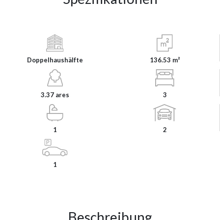
Doppelhaushälfte
136.53 m²
3.37 ares
3
1
2
1
Beschreibung