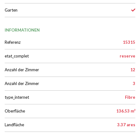
Garten
INFORMATIONEN
Referenz
15315
etat_complet
reserve
Anzahl der Zimmer
12
Anzahl der Zimmer
3
type_internet
Fibre
Oberfläche
136.53 m²
Landfläche
3.37 ares