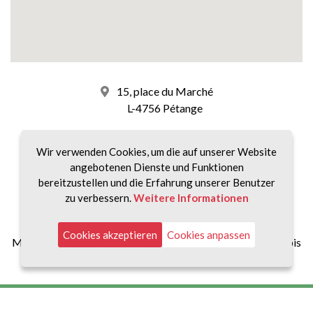
15, place du Marché
L-4756 Pétange
+352 26 58 01 75 1
Wir verwenden Cookies, um die auf unserer Website
angebotenen Dienste und Funktionen
info@accord-immo.lu
bereitzustellen und die Erfahrung unserer Benutzer
zu verbessern.
Weitere Informationen
unsere Zeitpläne :
Cookies akzeptieren
Cookies anpassen
Montag bis Freitag von 8:30 bis 12:00 Uhr und von 14:00 bis
18:30 Uhr
Impressum
|
Datenschutz
|
Gebühren