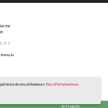
Marché
ge
1 75 1
-immo.lu
redi de 8h30 à 12h30 et de 14h00 à 18h00
xpérience de nos utilisateurs.
Plus d'informations
©
Progetis