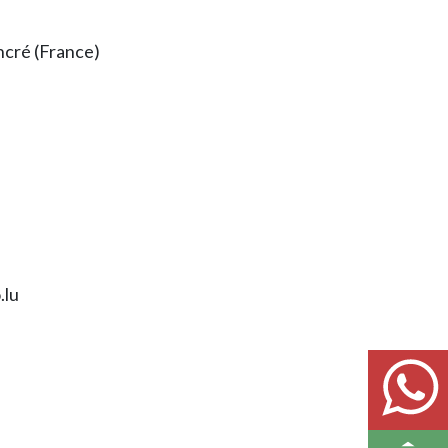
cré (France)
.lu