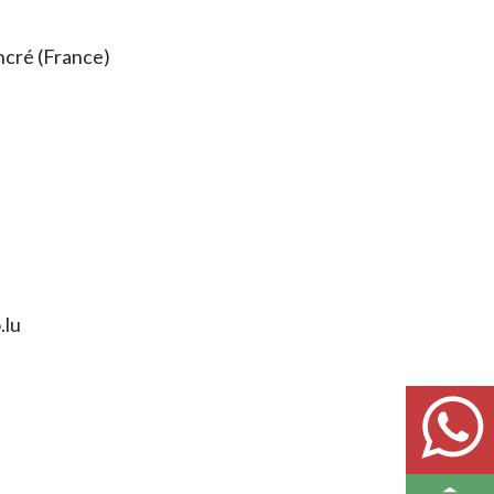
cré (France)
.lu