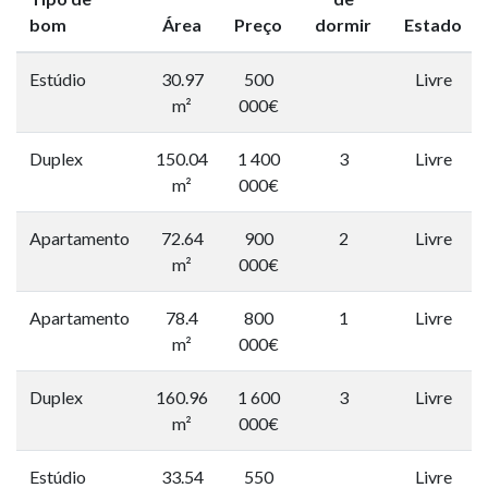
bom
Área
Preço
dormir
Estado
Estúdio
30.97
500
Livre
m²
000€
Duplex
150.04
1 400
3
Livre
m²
000€
Apartamento
72.64
900
2
Livre
m²
000€
Apartamento
78.4
800
1
Livre
m²
000€
Duplex
160.96
1 600
3
Livre
m²
000€
Estúdio
33.54
550
Livre