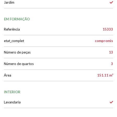
Jardim
EM FORMAÇÃO
Referência
15333
etat_complet
compromis
Número de peças
13
Número de quartos
3
Área
151.11 m²
INTERIOR
Lavandaria