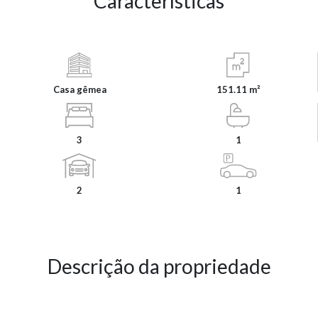
Características
Casa gêmea
151.11 m²
3
1
2
1
Descrição da propriedade