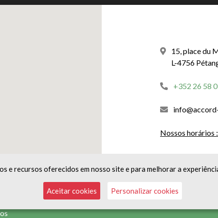
15, place du 
L-4756 Pétan
+352 26 58 0
info@accord
Nossos horários :
Segunda a sexta-f
s e recursos oferecidos em nosso site e para melhorar a experiênci
Aceitar cookies
Personalizar cookies
ios