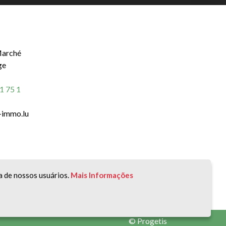
Marché
ge
1 75 1
-immo.lu
eira, das 8:30 às 12:00 e das 14:00 às 18:30.
a de nossos usuários.
Mais Informações
©
Progetis