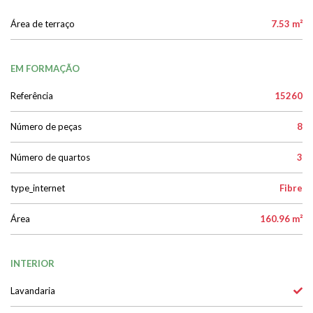
Área de terraço
7.53 m²
EM FORMAÇÃO
Referência
15260
Número de peças
8
Número de quartos
3
type_internet
Fibre
Área
160.96 m²
INTERIOR
Lavandaria