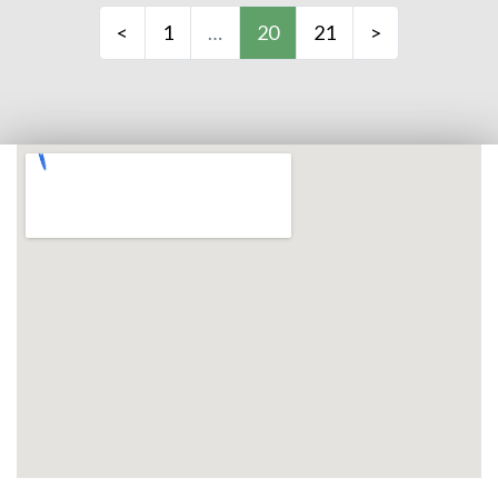
<
1
…
20
21
>