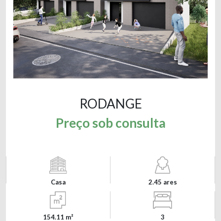
RODANGE
Preço sob consulta
Casa
2.45 ares
154.11 m²
3